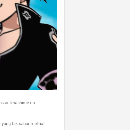
Taizai: Imashime no
 yang tak sabar melihat