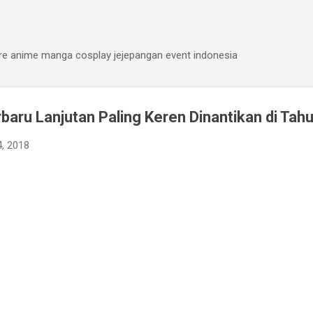
Skip to main content
ure anime manga cosplay jejepangan event indonesia
aru Lanjutan Paling Keren Dinantikan di Tah
4, 2018