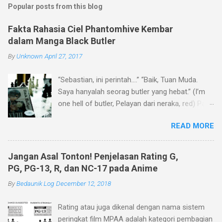
Popular posts from this blog
Fakta Rahasia Ciel Phantomhive Kembar
dalam Manga Black Butler
By
Unknown
April 27, 2017
“Sebastian, ini perintah….” “Baik, Tuan Muda.
Saya hanyalah seorag butler yang hebat.” (I’m
one hell of butler, Pelayan dari neraka, red) Pasti
kalian tidak asing kan dengan percakapan di
READ MORE
atas? Yup.. kalimat andalan Sebastian Michaelis
dalam melayani Tuan Muda Ciel Phantomhive.
Bagi yang belum mengetahui, komik ini
Jangan Asal Tonton! Penjelasan Rating G,
menceritakan kisah seorang bangsawan dan
PG, PG-13, R, dan NC-17 pada Anime
butlernya dalam menyelesaikan kasus di dunia
By
Bedaunik Log
December 12, 2018
bawah ( dunia gelap, red) atas perintah Ratu
Victoria. Dan menariknya, pelayannya
Rating atau juga dikenal dengan nama sistem
merupakan seorang (?) iblis yang mengikat
peringkat film MPAA adalah kategori pembagian