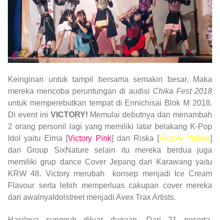
Keinginan untuk tampil bersama semakin besar. Maka
mereka mencoba peruntungan di audisi
Chika Fest 2018
untuk memperebutkan tempat di Ennichisai Blok M 2018.
Di event ini
VICTORY!
Memulai debutnya dan menambah
2 orang personil lagi yang memiliki latar belakang K-Pop
Idol yaitu Elma [
Victory Pink
] dan Riska [
Victory Yellow
]
dari Group SixNature selain itu mereka berdua juga
memiliki grup dance Cover Jepang dari Karawang yaitu
KRW 48. Victory merubah konsep menjadi Ice Cream
Flavour serta lebih memperluas cakupan cover mereka
dari awalnyaIdolstreet menjadi Avex Trax Artists.
Hasilnya sungguh diluar dugaan. Dari 21 peserta,