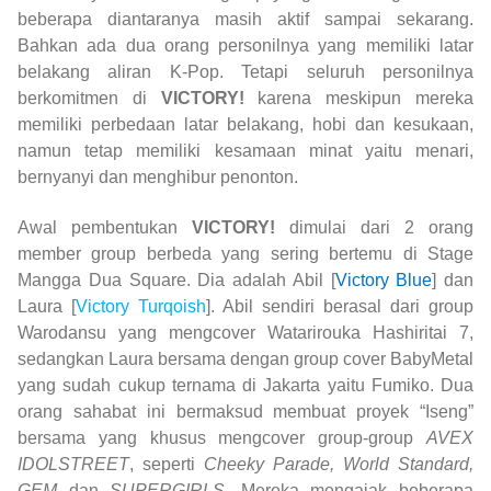
beberapa diantaranya masih aktif sampai sekarang.
Bahkan ada dua orang personilnya yang memiliki latar
belakang aliran K-Pop. Tetapi seluruh personilnya
berkomitmen di
VICTORY!
karena meskipun mereka
memiliki perbedaan latar belakang, hobi dan kesukaan,
namun tetap memiliki kesamaan minat yaitu menari,
bernyanyi dan menghibur penonton.
Awal pembentukan
VICTORY!
dimulai dari 2 orang
member group berbeda yang sering bertemu di Stage
Mangga Dua Square. Dia adalah Abil [
Victory Blue
] dan
Laura [
Victory Turqoish
]. Abil sendiri berasal dari group
Warodansu yang mengcover Watarirouka Hashiritai 7,
sedangkan Laura bersama dengan group cover BabyMetal
yang sudah cukup ternama di Jakarta yaitu Fumiko. Dua
orang sahabat ini bermaksud membuat proyek “Iseng”
bersama yang khusus mengcover group-group
AVEX
IDOLSTREET
, seperti
Cheeky Parade, World Standard,
GEM
dan
SUPERGIRLS
. Mereka mengajak beberapa