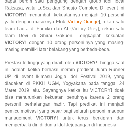
dapat berdiri satu penggung dengan group Idol local
Raksasa, yaitu LuSca dan Shoujo Complex. Di event ini
VICTORY!
menambah kekuatannya menjadi 10 personil
yaitu dengan masuknya Elok [
Victory Orange
], rekan satu
team Laura di Fumiko dan AI {
Victory Grey
], rekan satu
team Devi di Shirai Gakuen. Lengkaplah kekuatan
VICTORY!
dengan 10 orang personilnya yang masing-
masing memiliki latar belakang yang berbeda-beda.
Prestasi tertinggi yang diraih oleh
VICTORY!
hingga saat
ini adalah ketika berhasil meraih predikat Juara Runner
UP di event Ikimasu Jogja Idol Festival 2019, yang
diadakan di PKKH UGM, Yogyakarta pada tanggal 24
Maret 2019 lalu. Sayangnya ketika itu VICTORY! tidak
bisa menurunkan kekuatan penuhnya karena 2 orang
personil berhalangan hadir. Tapi predikat ini menjadi
pemicu motivasi yang besar bagi seluruh personil maupun
management
VICTORY!
untuk terus berkiprah dan
memperbaiki diri di dunia Idol Jejepangan di Indonesia.